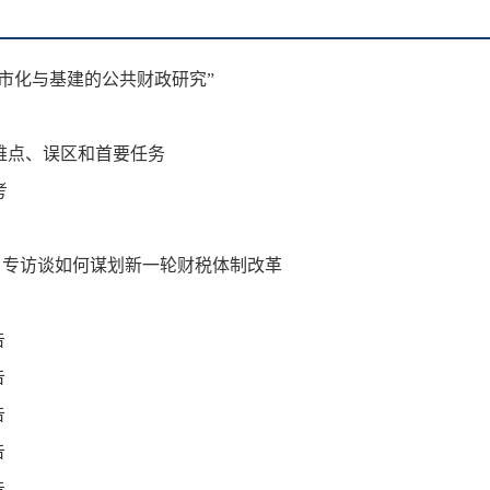
城市化与基建的公共财政研究”
难点、误区和首要任务
考
闻》专访谈如何谋划新一轮财税体制改革
告
告
告
告
告